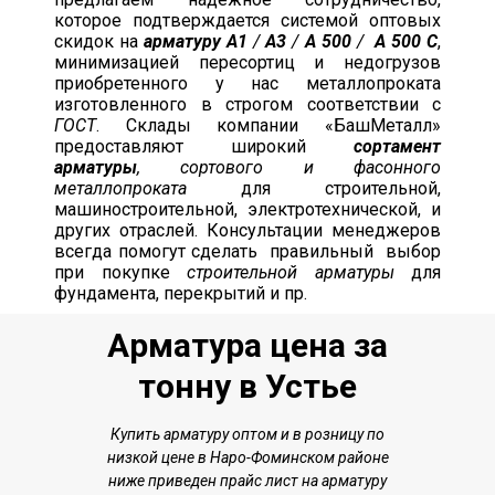
которое подтверждается системой оптовых
скидок на
арматуру А1
/
А3
/
А 500
/
А 500 С
,
минимизацией пересортиц и недогрузов
приобретенного у нас металлопроката
изготовленного в строгом соответствии с
ГОСТ
. Склады компании «БашМеталл»
предоставляют широкий
сортамент
арматуры
, сортового и фасонного
металлопроката
для строительной,
машиностроительной, электротехнической, и
других отраслей. Консультации менеджеров
всегда помогут сделать правильный выбор
при покупке
строительной арматуры
для
фундамента, перекрытий и пр.
Арматура цена за
тонну в Устье
Купить арматуру
оптом и в розницу по
низкой цене в Наро-Фоминском районе
ниже приведен прайс лист на арматуру