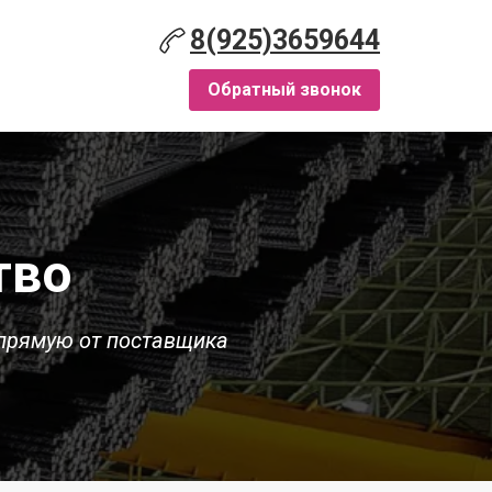
8(925)3659644
Обратный звонок
тво
прямую от поставщика