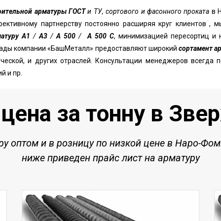
оительной арматуры ГОСТ
и ТУ, сортового и фасонного проката
в 
фективному партнерству постоянно расширяя круг клиентов , м
матуру А1
/
А3
/
А 500
/
А 500 С
, минимизацией пересортиц и 
лады компании «БашМеталл» предоставляют широкий
сортамент а
нической, и других отраслей. Консультации менеджеров всегда
й и пр.
цена за тонну в Зве
уру
оптом и в розницу по низкой цене в Наро-Фо
ниже приведен прайс лист на арматуру