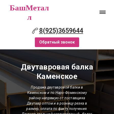
БашМетал
л
8(925)3659644
Обратный звонок
Двутавровая балка
Каменское
Продажа двутавровой балки
в
Каменском
и по Наро-Фоминскому
району напрямую от поставщика
Двутавр оптом и в розницу резка в
размер, оплата по факту получения.
Двутавр стальной горячекатаный - более