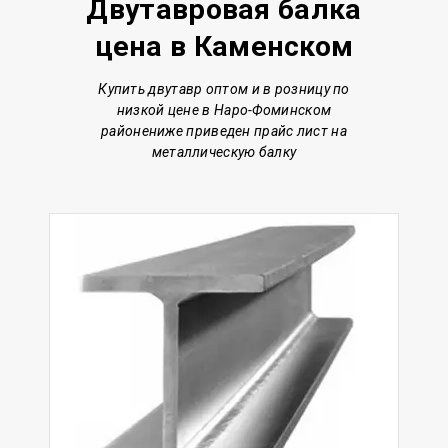
Двутавровая балка
цена в Каменском
Купить двутавр о
птом и в розницу по
низкой цене
в Наро-Фоминском
районе
ниже приведен прайс лист на
металлическую балку