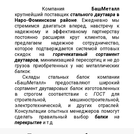
Компания
БашМеталл
крупнейший
поставщик
стального двутавра
в
Наро-Фоминском районе
. Ежедневно мы
стремимся двигаться вперед, навстречу к
надежному и эффективному партнерству
постоянно расширяя круг клиентов, мы
предлагаем надежное сотрудничество,
которое подтверждается системой оптовых
скидок на
горячекатаный сортамент
двутавров
,
минимизацией пересортиц и не до
грузов приобретенных у нас
металлических
балкок
.
Склады
стальных балок
компании
«БашМеталл» предоставляют широкий
сортамент двутавровых балок
изготовленных
в строгом соответствии с
ГОСТ
для
строительной, машиностроительной,
электротехнической, и других отраслей.
Консультации опытных менеджеров помогут
сделать правильный выбор
балки
на
перекрытие
и т.д.