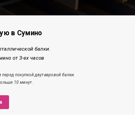
вую в Сумино
еталлической балки.
от 3-ех часов
умино
 перед покупкой двутавровой балки.
ольше 10 минут.
а