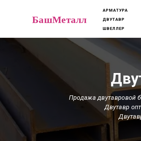
АРМАТУРА
БашМеталл
ДВУТАВР
ШВЕЛЛЕР
Дву
Продажа двутавровой 
Двутавр опт
Двутав