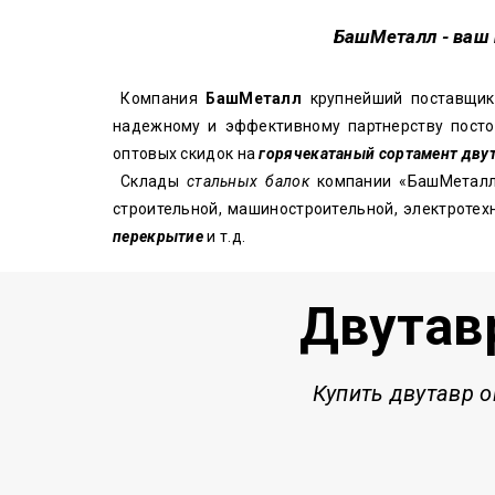
БашМеталл
- ваш
Компания
БашМеталл
крупнейший
поставщи
надежному и эффективному партнерству посто
оптовых скидок на
горячекатаный сортамент дву
Склады
стальных балок
компании «БашМеталл
строительной, машиностроительной, электроте
перекрытие
и т.д.
Двутав
Купить двутавр о