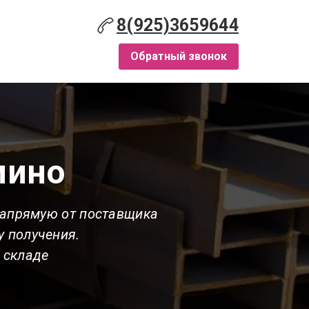
8(925)3659644
Обратный звонок
мино
напрямую от поставщика
у получения.
 складе