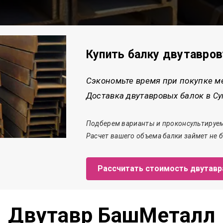
Купить балку двутавро
Сэкономьте время при покупке м
Доставка двутавровых балок
в С
Подберем варианты и проконсультируем
Расчет
вашего объема балки
займет
не б
Рассчитать стоимость двутавр
Двутавр БашМеталл