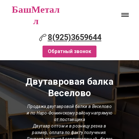
БашМетал
л
8(925)3659644
Обратный звонок
Двутавровая балка
Веселово
Продажа двутавровой балки
в Веселово
и по Наро-Фоминскому району напрямую
от поставщика
Двутавр оптом и в розницу резка в
размер, оплата по факту получения.
Двутавр стальной горячекатаный - более