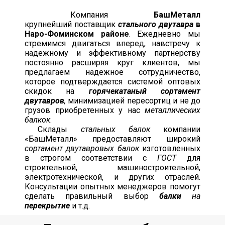
Компания
БашМеталл
крупнейший
поставщик
стального двутавра
в
Наро-Фоминском районе
. Ежедневно мы
стремимся двигаться вперед, навстречу к
надежному и эффективному партнерству
постоянно расширяя круг клиентов, мы
предлагаем надежное сотрудничество,
которое подтверждается системой оптовых
скидок на
горячекатаный сортамент
двутавров
,
минимизацией пересортиц и не до
грузов приобретенных у нас
металлических
балкок
.
Склады
стальных балок
компании
«БашМеталл» предоставляют широкий
сортамент двутавровых балок
изготовленных
в строгом соответствии с
ГОСТ
для
строительной, машиностроительной,
электротехнической, и других отраслей.
Консультации опытных менеджеров помогут
сделать правильный выбор
балки
на
перекрытие
и т.д.