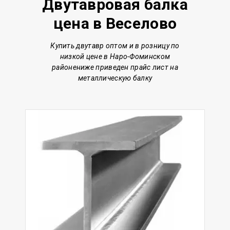
Двутавровая балка
цена в Веселово
Купить двутавр о
птом и в розницу по
низкой цене
в Наро-Фоминском
районе
ниже приведен прайс лист на
металлическую балку