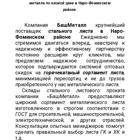
металла по низкой цене в Наро-Фоминском
районе.
Компания
БашМеталл
крупнейший
поставщик
стального листа
в Наро-
Фоминском районе
. Ежедневно мы
стремимся двигаться вперед, навстречу к
надежному и эффективному партнерству
постоянно расширяя круг клиентов, мы
предлагаем надежное сотрудничество,
которое подтверждается системой оптовых
скидок на
горячекатаный сортамент листа
,
минимизацией пересортиц и не до грузов
приобретенного у нас
металлического листа
.
Склады
стального листового проката
компании «БашМеталл» предоставляют
широкий
сортамент металлического листа
изготовленного в строгом соответствии с
ГОСТ
для строительной, машиностроительной,
электротехнической, и других отраслей.
Консультации опытных менеджеров помогут
сделать правильный выбор
листа ГК и ХК
и
т.д.