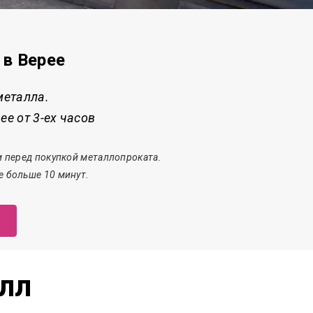
 в Верее
металла.
е от 3-ех часов
 перед покупкой металлопроката.
е больше 10 минут.
а
лл