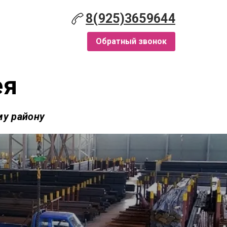
8(925)3659644
Обратный звонок
ея
му району