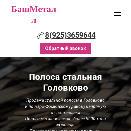
БашМетал
л
8(925)3659644
Обратный звонок
Полоса стальная
Головково
Продажа стальной полосы в Головково
и по Наро-Фоминскому району напрямую
от поставщика
Полоса металлическая
- более 5000 тонн
на складе.
Полоса стальная оптом и в розницу.