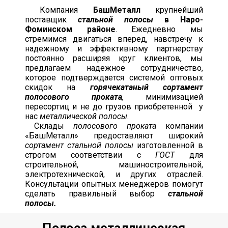
Компания
БашМеталл
крупнейший
поставщик
стальной полосы
в Наро-
Фоминском районе
. Ежедневно мы
стремимся двигаться вперед, навстречу к
надежному и эффективному партнерству
постоянно расширяя круг клиентов, мы
предлагаем надежное сотрудничество,
которое подтверждается системой оптовых
скидок на
горячекатаный сортамент
полосового проката
,
минимизацией
пересортиц и не до грузов приобретенной у
нас
металлической полосы
.
Склады
полосового проката
компании
«БашМеталл» предоставляют широкий
сортамент стальной полосы
изготовленной в
строгом соответствии с
ГОСТ
для
строительной, машиностроительной,
электротехнической, и других отраслей.
Консультации опытных менеджеров помогут
сделать правильный выбор
стальной
полосы.