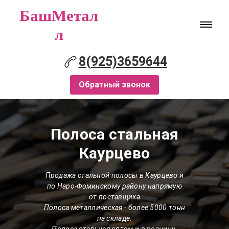
БашМетал
л
8(925)3659644
Обратный звонок
Полоса стальная
Каурцево
Продажа стальной полосы в Каурцево и
по Наро-Фоминскому району напрямую
от поставщика
Полоса металлическая
- более 5000 тонн
на складе.
Полоса стальная оптом и в розницу.