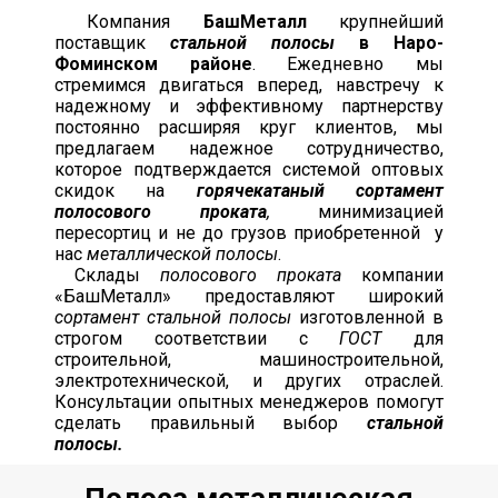
Компания
БашМеталл
крупнейший
поставщик
стальной полосы
в Наро-
Фоминском районе
. Ежедневно мы
стремимся двигаться вперед, навстречу к
надежному и эффективному партнерству
постоянно расширяя круг клиентов, мы
предлагаем надежное сотрудничество,
которое подтверждается системой оптовых
скидок на
горячекатаный сортамент
полосового проката
,
минимизацией
пересортиц и не до грузов приобретенной у
нас
металлической полосы
.
Склады
полосового проката
компании
«БашМеталл» предоставляют широкий
сортамент стальной полосы
изготовленной в
строгом соответствии с
ГОСТ
для
строительной, машиностроительной,
электротехнической, и других отраслей.
Консультации опытных менеджеров помогут
сделать правильный выбор
стальной
полосы.