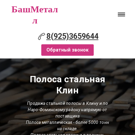
БашМетал
л
8(925)3659644
Обратный звонок
Полоса стальная
Клин
Продажа стальной полосы в Клину и по
Наро-Фоминскому району напрямую от
поставщика
Полоса металлическая
- более 5000 тонн
на складе.
Полоса стальная оптом и в розницу.