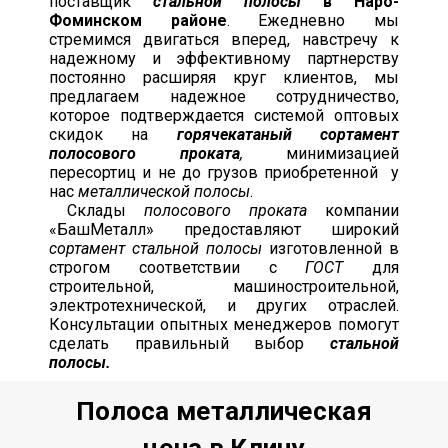
поставщик
стальной полосы
в Наро-
Фоминском районе
. Ежедневно мы
стремимся двигаться вперед, навстречу к
надежному и эффективному партнерству
постоянно расширяя круг клиентов, мы
предлагаем надежное сотрудничество,
которое подтверждается системой оптовых
скидок на
горячекатаный сортамент
полосового проката
,
минимизацией
пересортиц и не до грузов приобретенной у
нас
металлической полосы
.
Склады
полосового проката
компании
«БашМеталл» предоставляют широкий
сортамент стальной полосы
изготовленной в
строгом соответствии с
ГОСТ
для
строительной, машиностроительной,
электротехнической, и других отраслей.
Консультации опытных менеджеров помогут
сделать правильный выбор
стальной
полосы.
Полоса металлическая