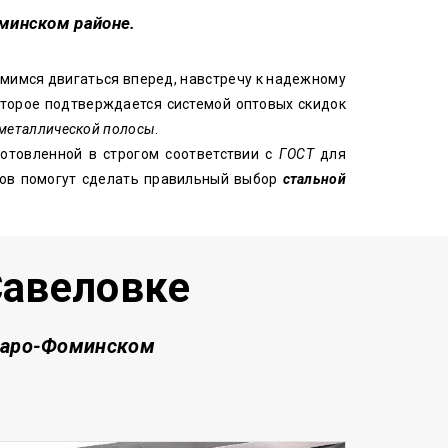
оминском районе.
емимся двигаться вперед, навстречу к надежному
оторое подтверждается системой оптовых скидок
металлической полосы
.
отовленной в строгом соответствии с
ГОСТ
для
ров помогут сделать правильный выбор
стальной
Савеловке
Наро-Фоминском