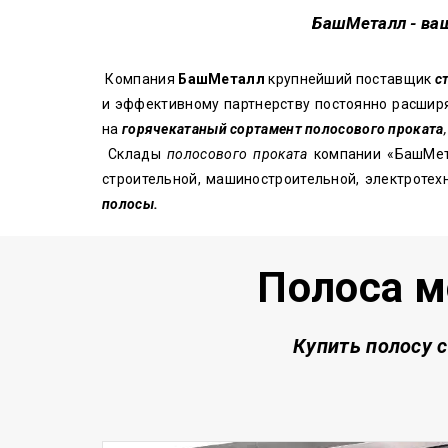
БашМеталл
- ва
Компания
БашМеталл
крупнейший поставщик
с
и эффективному партнерству постоянно расширя
на
горячекатаный сортамент полосового проката
,
Склады
полосового проката
компании «БашМет
строительной, машиностроительной, электротех
полосы.
Полоса м
Купить полосу 