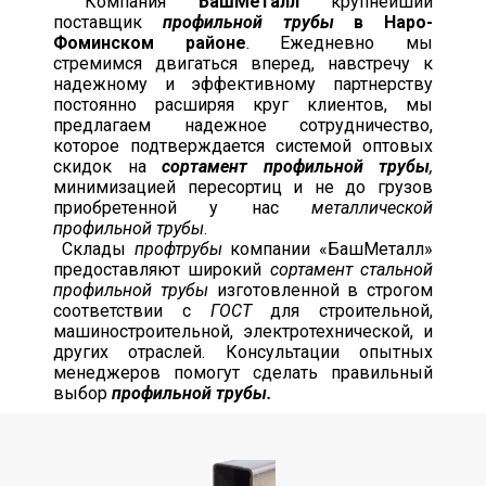
Компания
БашМеталл
крупнейший
поставщик
профильной трубы
в Наро-
Фоминском районе
. Ежедневно мы
стремимся двигаться вперед, навстречу к
надежному и эффективному партнерству
постоянно расширяя круг клиентов, мы
предлагаем надежное сотрудничество,
которое подтверждается системой оптовых
скидок на
сортамент профильной трубы
,
минимизацией пересортиц и не до грузов
приобретенной у нас
металлической
профильной трубы
.
Склады
профтрубы
компании «БашМеталл»
предоставляют широкий
сортамент стальной
профильной трубы
изготовленной в строгом
соответствии с
ГОСТ
для строительной,
машиностроительной, электротехнической, и
других отраслей. Консультации опытных
менеджеров помогут сделать правильный
выбор
профильной трубы.