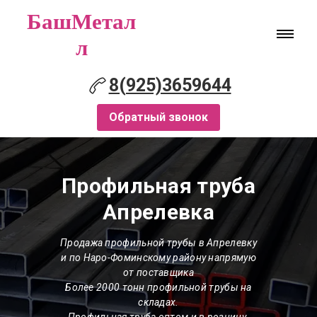
БашМетал
л
8(925)3659644
Обратный звонок
Профильная труба
Апрелевка
Продажа профильной трубы в Апрелевку
и по Наро-Фоминскому району напрямую
от поставщика
Более 2000 тонн профильной трубы на
складах.
Профильная труба оптом и в розницу.