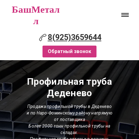
БашМетал
л
8(925)3659644
Обратный звонок
Профильная труба
Деденево
Продажа профильной трубы в Деденево
и по Наро-Фоминскому району напрямую
от поставщика
Более 2000 тонн профильной трубы на
складах.
Профильная труба оптом и в розницу.