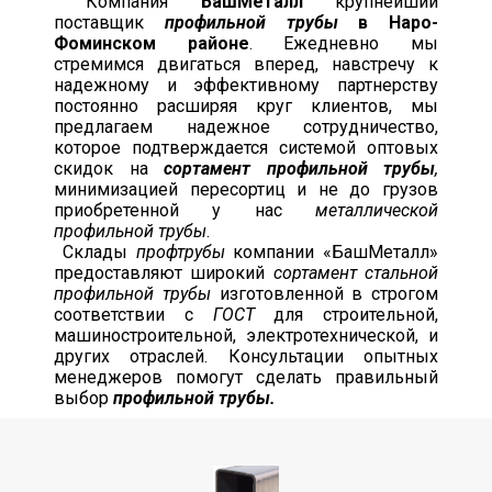
Компания
БашМеталл
крупнейший
поставщик
профильной трубы
в Наро-
Фоминском районе
. Ежедневно мы
стремимся двигаться вперед, навстречу к
надежному и эффективному партнерству
постоянно расширяя круг клиентов, мы
предлагаем надежное сотрудничество,
которое подтверждается системой оптовых
скидок на
сортамент профильной трубы
,
минимизацией пересортиц и не до грузов
приобретенной у нас
металлической
профильной трубы
.
Склады
профтрубы
компании «БашМеталл»
предоставляют широкий
сортамент стальной
профильной трубы
изготовленной в строгом
соответствии с
ГОСТ
для строительной,
машиностроительной, электротехнической, и
других отраслей. Консультации опытных
менеджеров помогут сделать правильный
выбор
профильной трубы.