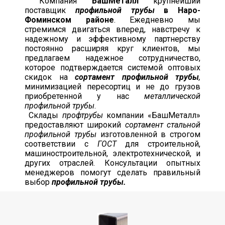
Компания
БашМеталл
крупнейший
поставщик
профильной трубы
в Наро-
Фоминском районе
. Ежедневно мы
стремимся двигаться вперед, навстречу к
надежному и эффективному партнерству
постоянно расширяя круг клиентов, мы
предлагаем надежное сотрудничество,
которое подтверждается системой оптовых
скидок на
сортамент профильной трубы
,
минимизацией пересортиц и не до грузов
приобретенной у нас
металлической
профильной трубы
.
Склады
профтрубы
компании «БашМеталл»
предоставляют широкий
сортамент стальной
профильной трубы
изготовленной в строгом
соответствии с
ГОСТ
для строительной,
машиностроительной, электротехнической, и
других отраслей. Консультации опытных
менеджеров помогут сделать правильный
выбор
профильной трубы.