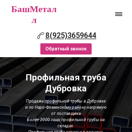
БашМетал
л
8(925)3659644
Обратный звонок
Профильная труба
Дубровка
Продажа профильной трубы в Дубровке
и по Наро-Фоминскому району напрямую
от поставщика
Более 2000 тонн профильной трубы на
складах.
Профильная труба оптом и в розницу.