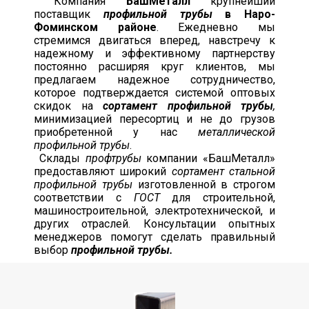
Компания
БашМеталл
крупнейший
поставщик
профильной трубы
в Наро-
Фоминском районе
. Ежедневно мы
стремимся двигаться вперед, навстречу к
надежному и эффективному партнерству
постоянно расширяя круг клиентов, мы
предлагаем надежное сотрудничество,
которое подтверждается системой оптовых
скидок на
сортамент профильной трубы
,
минимизацией пересортиц и не до грузов
приобретенной у нас
металлической
профильной трубы
.
Склады
профтрубы
компании «БашМеталл»
предоставляют широкий
сортамент стальной
профильной трубы
изготовленной в строгом
соответствии с
ГОСТ
для строительной,
машиностроительной, электротехнической, и
других отраслей. Консультации опытных
менеджеров помогут сделать правильный
выбор
профильной трубы.