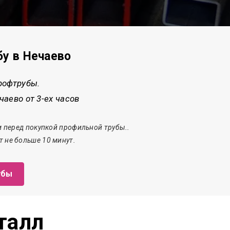
бу в Нечаево
рофтрубы.
аево от 3-ех часов
 перед покупкой профильной трубы..
т
не больше 10 минут.
убы
талл