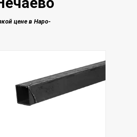
Нечаево
изкой цене
в Наро-