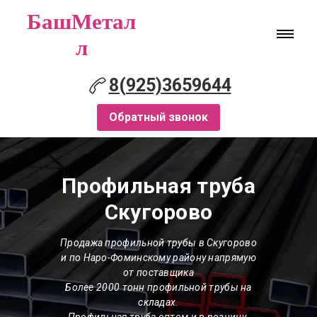
БашМетал
л
8(925)3659644
Обратный звонок
Профильная труба
Скугорово
Продажа профильной трубы в Скугорово
и по Наро-Фоминскому району напрямую
от поставщика
Более 2000 тонн профильной трубы на
складах.
Профильная труба оптом и в розницу.