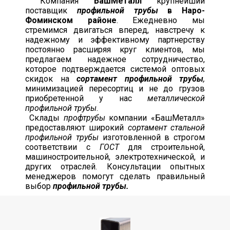
Компания
БашМеталл
крупнейший
поставщик
профильной трубы
в Наро-
Фоминском районе
. Ежедневно мы
стремимся двигаться вперед, навстречу к
надежному и эффективному партнерству
постоянно расширяя круг клиентов, мы
предлагаем надежное сотрудничество,
которое подтверждается системой оптовых
скидок на
сортамент профильной трубы
,
минимизацией пересортиц и не до грузов
приобретенной у нас
металлической
профильной трубы
.
Склады
профтрубы
компании «БашМеталл»
предоставляют широкий
сортамент стальной
профильной трубы
изготовленной в строгом
соответствии с
ГОСТ
для строительной,
машиностроительной, электротехнической, и
других отраслей. Консультации опытных
менеджеров помогут сделать правильный
выбор
профильной трубы.