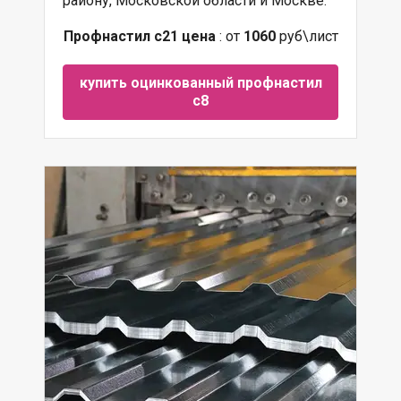
району, Московской области и Москве.
Профнастил с21 цена
: от
1060
руб\лист
купить оцинкованный профнастил
с8