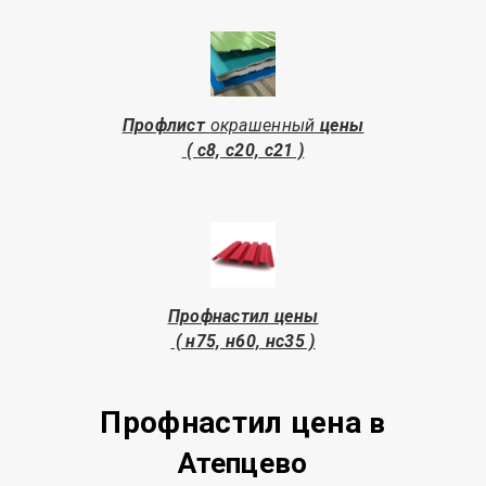
Профлист
окрашенный
цены
( с8, с20, с21 )
Профнастил цены
( н75, н60, нс35 )
Профнастил цена
в
Атепцево