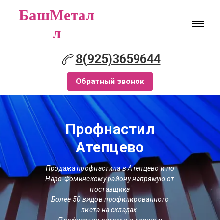
БашМетал
л
8(925)3659644
Обратный звонок
Профнастил
Атепцево
Продажа профнастила
в Атепцево
и по
Наро-Фоминскому району напрямую от
поставщика
Более 50 видов профилированного
листа на складах.
Профнастил оптом и в розницу