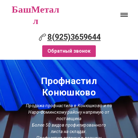
БашМетал
л
8(925)3659644
Обратный звонок
Профнастил
Конюшково
Продажа профнастила
в Конюшково
и по
Наро-Фоминскому району напрямую от
поставщика
Более 50 видов профилированного
листа на складах.
Профнастил оптом и в розницу