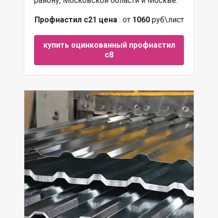
району, Московской области и Москве.
Профнастил с21 цена
: от
1060
руб\лист
купить оцинкованный профнастил
с8