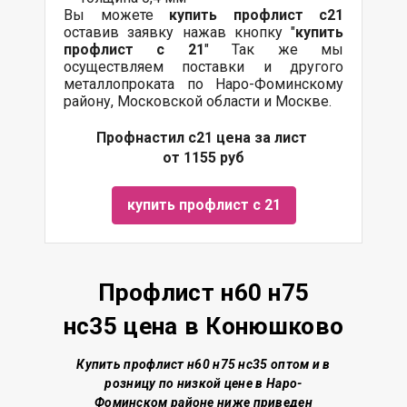
Вы можете
купить профлист с21
оставив заявку нажав кнопку "
купить
профлист с 21
" Так же мы
осуществляем поставки и другого
металлопроката по Наро-Фоминскому
району, Московской области и Москве.
Профнастил с21 цена за лист
от 1155 руб
купить профлист с 21
Профлист н60 н75
нс35 цена в Конюшково
Купить профлист н60 н75 нс35 о
птом и в
розницу по низкой цене
в Наро-
Фоминском районе
ниже приведен