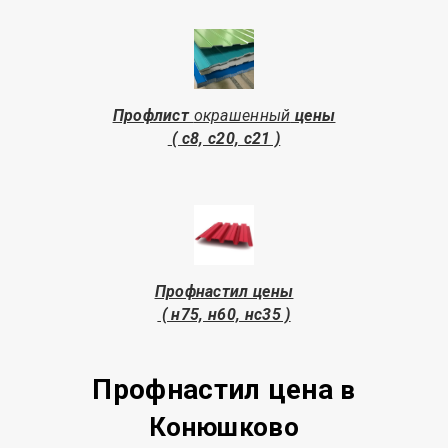
Профлист
окрашенный
цены
( с8, с20, с21 )
Профнастил цены
( н75, н60, нс35 )
Профнастил цена
в
Конюшково