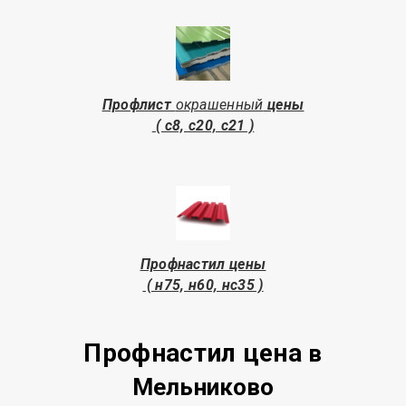
Профлист
окрашенный
цены
( с8, с20, с21 )
Профнастил цены
( н75, н60, нс35 )
Профнастил цена
в
Мельниково