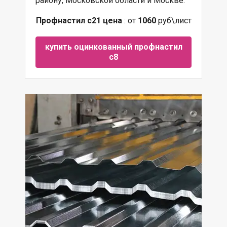
району, Московской области и Москве.
Профнастил с21 цена
: от
1060
руб\лист
купить оцинкованный профнастил
с8