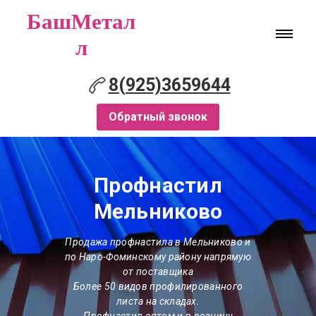
БашМетал
л
8(925)3659644
Обратный звонок
Профнастил
Мельниково
Продажа профнастила
в Мельниково
и
по Наро-Фоминскому району напрямую
от поставщика
Более 50 видов профилированного
листа на складах.
Профнастил оптом и в розницу