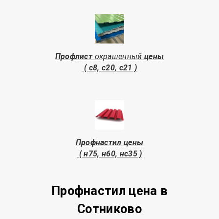
Профлист
окрашенный
цены
( с8, с20, с21 )
Профнастил цены
( н75, н60, нс35 )
Профнастил цена
в
Сотниково