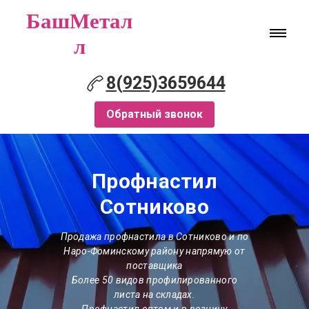
БашМетал
л
8(925)3659644
Обратный звонок
Профнастил
Сотниково
Продажа профнастила
в Сотниково
и по
Наро-Фоминскому району напрямую от
поставщика
Более 50 видов профилированного
листа на складах.
Профнастил оптом и в розницу