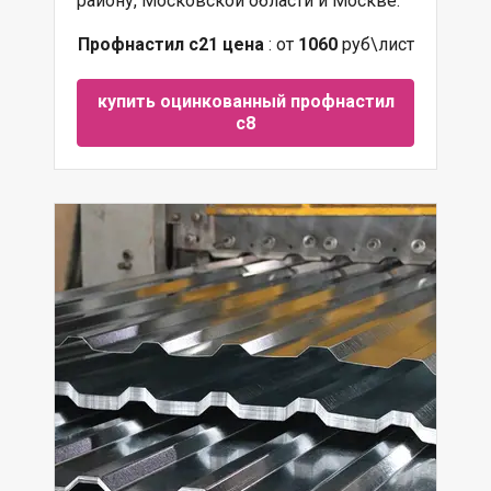
району, Московской области и Москве.
Профнастил с21 цена
: от
1060
руб\лист
купить оцинкованный профнастил
с8