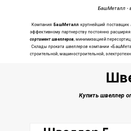
БашМеталл
- 
Компания
БашМеталл
крупнейший поставщик
эффективному партнерству постоянно расширяя 
сортамент швеллеров
,
минимизацией пересортиц и
Склады
проката швеллеров
компании «БашМета
строительной, машиностроительной, электротех
Шве
Купить швеллер о