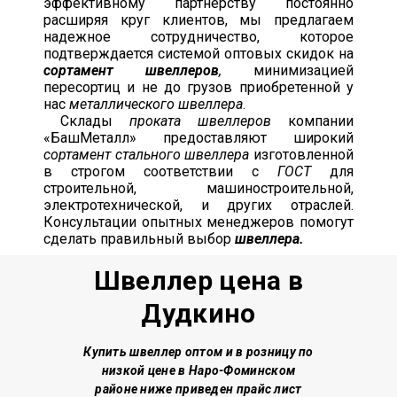
эффективному партнерству постоянно
расширяя круг клиентов, мы предлагаем
надежное сотрудничество, которое
подтверждается системой оптовых скидок на
сортамент швеллеров
,
минимизацией
пересортиц и не до грузов приобретенной у
нас
металлического швеллера
.
Склады
проката швеллеров
компании
«БашМеталл» предоставляют широкий
сортамент стального швеллера
изготовленной
в строгом соответствии с
ГОСТ
для
строительной, машиностроительной,
электротехнической, и других отраслей.
Консультации опытных менеджеров помогут
сделать правильный выбор
швеллера.
Швеллер цена в
Дудкино
Купить швеллер о
птом и в розницу по
низкой цене
в Наро-Фоминском
районе
ниже приведен прайс лист