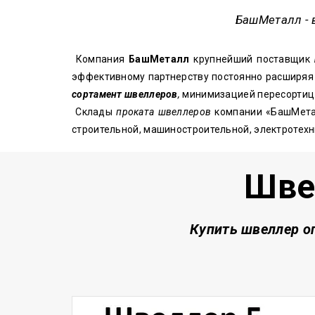
БашМеталл
- 
Компания
БашМеталл
крупнейший поставщик
эффективному партнерству постоянно расширяя 
сортамент швеллеров
,
минимизацией пересортиц и
Склады
проката швеллеров
компании «БашМета
строительной, машиностроительной, электротех
Шве
Купить швеллер о