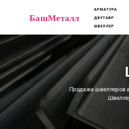
АРМАТУРА
БашМеталл
ДВУТАВР
ШВЕЛЛЕР
Продажа швеллеров в
Швеллер