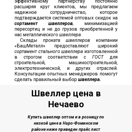
эффективному партнерству постоянно
расширяя круг клиентов, мы предлагаем
надежное сотрудничество, которое
подтверждается системой оптовых скидок на
сортамент швеллеров
,
минимизацией
пересортиц и не до грузов приобретенной у
нас
металлического швеллера
.
Склады
проката швеллеров
компании
«БашМеталл» предоставляют широкий
сортамент стального швеллера
изготовленной
в строгом соответствии с
ГОСТ
для
строительной, машиностроительной,
электротехнической, и других отраслей.
Консультации опытных менеджеров помогут
сделать правильный выбор
швеллера.
Швеллер цена в
Нечаево
Купить швеллер о
птом и в розницу по
низкой цене
в Наро-Фоминском
районе
ниже приведен прайс лист