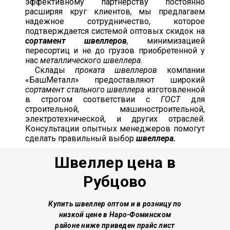
эффективному партнерству постоянно
расширяя круг клиентов, мы предлагаем
надежное сотрудничество, которое
подтверждается системой оптовых скидок на
сортамент швеллеров
,
минимизацией
пересортиц и не до грузов приобретенной у
нас
металлического швеллера
.
Склады
проката швеллеров
компании
«БашМеталл» предоставляют широкий
сортамент стального швеллера
изготовленной
в строгом соответствии с
ГОСТ
для
строительной, машиностроительной,
электротехнической, и других отраслей.
Консультации опытных менеджеров помогут
сделать правильный выбор
швеллера.
Швеллер цена в
Рубцово
Купить швеллер о
птом и в розницу по
низкой цене
в Наро-Фоминском
районе
ниже приведен прайс лист