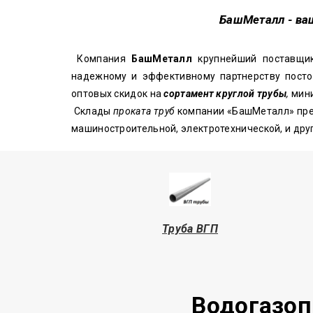
БашМеталл
- ва
Компания
БашМеталл
крупнейший поставщ
надежному и эффективному партнерству посто
оптовых скидок на
сортамент круглой трубы
,
мини
Склады
проката труб
компании «БашМеталл» пр
машиностроительной, электротехнической, и др
Труба
ВГП
Водогазоп