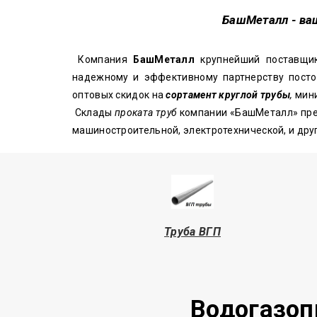
БашМеталл
- ва
Компания
БашМеталл
крупнейший поставщ
надежному и эффективному партнерству посто
оптовых скидок на
сортамент круглой трубы
,
мини
Склады
проката труб
компании «БашМеталл» пр
машиностроительной, электротехнической, и др
Труба
ВГП
Водогазоп