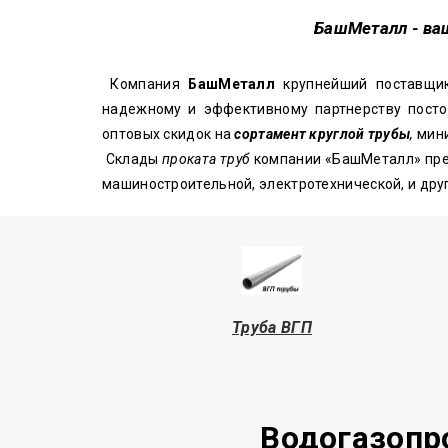
БашМеталл
- ва
Компания
БашМеталл
крупнейший поставщ
надежному и эффективному партнерству посто
оптовых скидок на
сортамент круглой трубы
,
мини
Склады
проката труб
компании «БашМеталл» пр
машиностроительной, электротехнической, и др
Труба
ВГП
Водогазопр