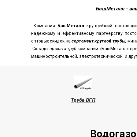
БашМеталл
- ва
Компания
БашМеталл
крупнейший поставщ
надежному и эффективному партнерству посто
оптовых скидок на
сортамент круглой трубы
,
мини
Склады
проката труб
компании «БашМеталл» пр
машиностроительной, электротехнической, и др
Труба
ВГП
Водогазо